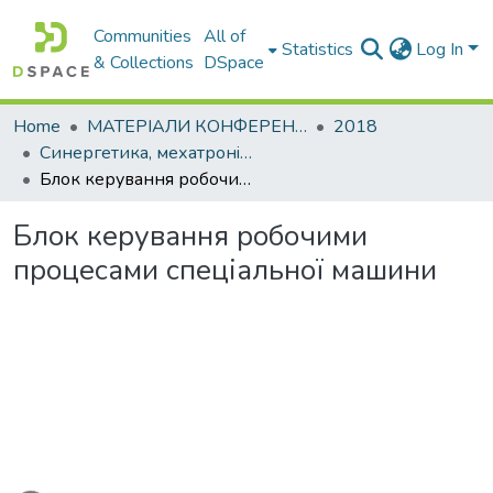
Communities
All of
Statistics
Log In
& Collections
DSpace
Home
МАТЕРІАЛИ КОНФЕРЕНЦІЙ
2018
Синергетика, мехатронiка, телематика дорожнiх машин i систем у навчальному процесi та науцi
Блок керування робочими процесами спеціальної машини
Блок керування робочими
процесами спеціальної машини