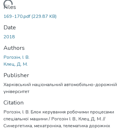
Loading...
Files
169-170.pdf
(229.87 KB)
Date
2018
Authors
Рогозін, І. В.
Клец, Д. М.
Publisher
Харківський національний автомобільно-дорожній
університет
Citation
Рогозін, І. В. Блок керування робочими процесами
спеціальної машини / Рогозін І. В., Клец Д. М. //
Синергетика, мехатроніка, телематика дорожніх