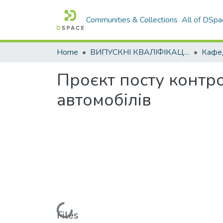
Communities & Collections
All of DSpa
Home
ВИПУСКНІ КВАЛІФІКАЦІЙНІ РОБОТИ
Проєкт посту контро
автомобілів
Loading...
Files