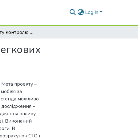
Log In
Проєкт посту контролю підвіски у міській СТО легкових автомобілів
легкових
. Мета проекту –
мобіля за
о стенда можливо
 дослідження –
лідження впливу
зі. Виконаний
роги. В
розрахунок СТО і