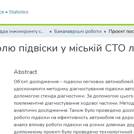
ce
Statistics
Кафедра інжинірингу систем автомобільного транспорту
Бакалаврські роботи
лю підвіски у міській СТО 
Abstract
Об’єкт дослідження – підвіски легкових автомобілей
удосконалити методику діагностування підвіски авто
допомогою стенда діагностики. За допомогою цьог
поелементне діагностування ходової частини. Метод
аналітичні дослідження. Також було проведено дос
роботи підвіски на ефективність автомобіля на доро
аналіз впливу роботи підвіски на різних ділянках до
дипломному проекті було проведено технологічний 