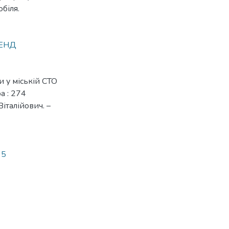
біля.
ЕНД
и у міській СТО
а : 274
італійович. –
35