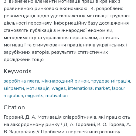
3. визначено елементи мотивації праці в країнах з
розвиненою ринковою економікою ; 4. розроблено
рекомендації щодо удосконалення мотивації трудової
діяльності персоналу. Інформаційну базу дослідження
становлять публікації з міжнародної економіки,
менеджменту та управління персоналом, з питань
мотивації та стимулювання працівників українських і
зарубіжних авторів, результати статистичних
досліджень тощо.
Keywords
заробітна плата
,
міжнародний ринок
,
трудова міграція
,
мігранти
,
мотивація
,
wages
,
international market
,
labour
migration
,
migrants
,
motivation
Citation
Горовий, Д. А. Мотивація співробітників, які працюють
на закордонному ринку / Д. А. Горовий, К. О. Горова, А.
В. Задорожня // Проблеми і перспективи розвитку