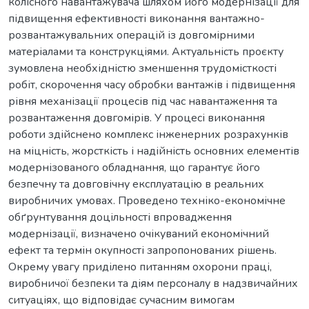
колісного навантажувача шляхом його модернізації для
підвищення ефективності виконання вантажно-
розвантажувальних операцій із довгомірними
матеріалами та конструкціями. Актуальність проєкту
зумовлена необхідністю зменшення трудомісткості
робіт, скорочення часу обробки вантажів і підвищення
рівня механізації процесів під час навантаження та
розвантаження довгомірів. У процесі виконання
роботи здійснено комплекс інженерних розрахунків
на міцність, жорсткість і надійність основних елементів
модернізованого обладнання, що гарантує його
безпечну та довговічну експлуатацію в реальних
виробничих умовах. Проведено техніко-економічне
обґрунтування доцільності впровадження
модернізації, визначено очікуваний економічний
ефект та термін окупності запропонованих рішень.
Окрему увагу приділено питанням охорони праці,
виробничої безпеки та діям персоналу в надзвичайних
ситуаціях, що відповідає сучасним вимогам