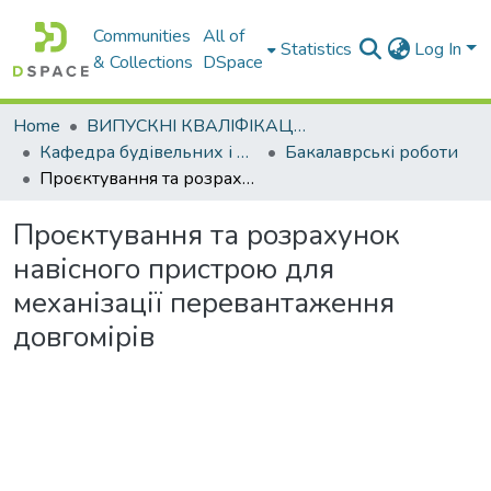
Communities
All of
Statistics
Log In
& Collections
DSpace
Home
ВИПУСКНІ КВАЛІФІКАЦІЙНІ РОБОТИ
Кафедра будівельних і дорожніх машин
Бакалаврські роботи
Проєктування та розрахунок навісного пристрою для механізації перевантаження довгомірів
Проєктування та розрахунок
навісного пристрою для
механізації перевантаження
довгомірів