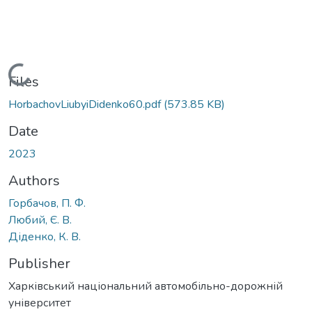
Loading...
Files
HorbachovLiubyiDidenko60.pdf
(573.85 KB)
Date
2023
Authors
Горбачов, П. Ф.
Любий, Є. В.
Діденко, К. В.
Publisher
Харківський національний автомобільно-дорожній
університет