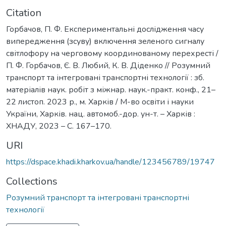
Citation
Горбачов, П. Ф. Експериментальні дослідження часу
випередження (зсуву) включення зеленого сигналу
світлофору на черговому координованому перехресті /
П. Ф. Горбачов, Є. В. Любий, К. В. Діденко // Розумний
транспорт та інтегровані транспортні технології : зб.
матеріалів наук. робіт з міжнар. наук.-практ. конф., 21–
22 листоп. 2023 р., м. Харків / М-во освіти і науки
України, Харків. нац. автомоб.-дор. ун-т. – Харків :
ХНАДУ, 2023 – С. 167–170.
URI
https://dspace.khadi.kharkov.ua/handle/123456789/19747
Collections
Розумний транспорт та інтегровані транспортні
технології