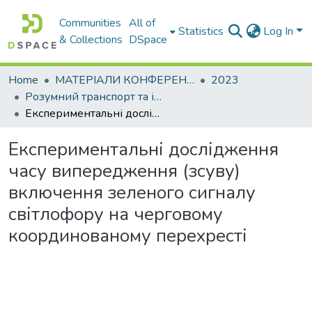
Communities
All of
Statistics
Log In
& Collections
DSpace
Home
МАТЕРІАЛИ КОНФЕРЕНЦІЙ
2023
Розумний транспорт та інтегровані транспортні технології
Експериментальні дослідження часу випередження (зсуву) включення зеленого сигналу світлофору на черговому координованому перехресті
Експериментальні дослідження
часу випередження (зсуву)
включення зеленого сигналу
світлофору на черговому
координованому перехресті