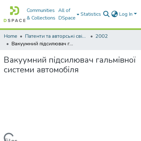
Communities
All of
Statistics
Log In
& Collections
DSpace
Home
Патенти та авторські свідоцтва
2002
Вакуумний пiдсилювач гальмiвної системи автомобiля
Вакуумний пiдсилювач гальмiвної
системи автомобiля