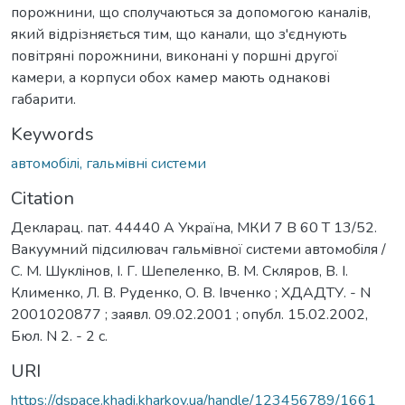
порожнини, що сполучаються за допомогою каналів,
який відрізняється тим, що канали, що з'єднують
повітряні порожнини, виконані у поршні другої
камери, а корпуси обох камер мають однакові
габарити.
Keywords
автомобiлi, гальмiвнi системи
Citation
Декларац. пат. 44440 А Україна, МКИ 7 B 60 T 13/52.
Вакуумний пiдсилювач гальмiвної системи автомобiля /
С. М. Шуклiнов, I. Г. Шепеленко, В. М. Скляров, В. I.
Клименко, Л. В. Руденко, О. В. Iвченко ; ХДАДТУ. - N
2001020877 ; заявл. 09.02.2001 ; опубл. 15.02.2002,
Бюл. N 2. - 2 с.
URI
https://dspace.khadi.kharkov.ua/handle/123456789/1661