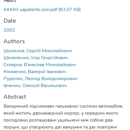
Loading...
Files
44440-uapatents.com.pdf
(83.07 KB)
Date
2002
Authors
Шуклiнов, Сергiй Миколайович
Шепеленко, Ігор Георгійович
Скляров, В’ячеслав Миколайович
Клименко, Валерій Іванович
Руденко, Леонід Володимирович
Івченко, Олексій Васильович
Abstract
Вакуумний підсилювач гальмівної системи автомобіля,
який містить двокамерний корпус, у середині якого
послідовно розташовані ущільнені між собою два
поршні, що утворюють дві вакуумні та дві повітряні