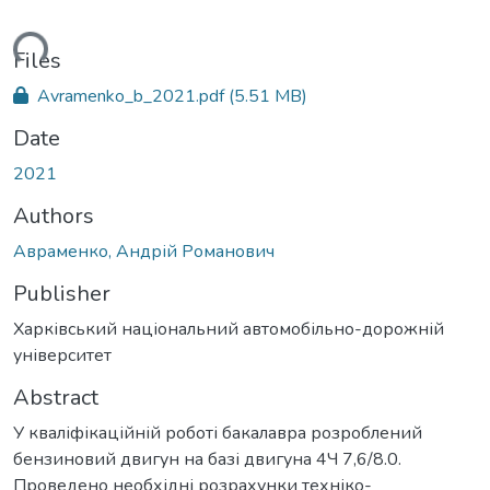
ading...
Files
Avramenko_b_2021.pdf
(5.51 MB)
Date
2021
Authors
Авраменко, Андрій Романович
Publisher
Харківський національний автомобільно-дорожній
університет
Abstract
У кваліфікаційній роботі бакалавра розроблений
бензиновий двигун на базі двигуна 4Ч 7,6/8.0.
Проведено необхідні розрахунки техніко-