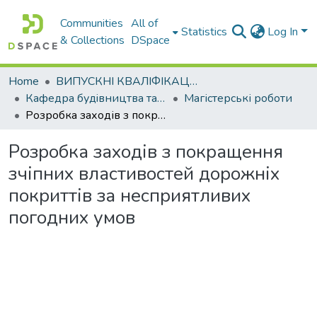
Communities
All of
Statistics
Log In
& Collections
DSpace
Home
ВИПУСКНІ КВАЛІФІКАЦІЙНІ РОБОТИ
Кафедра будiвництва та експлуатацiї автомобiльних дорiг
Магістерські роботи
Розробка заходів з покращення зчіпних властивостей дорожніх покриттів за несприятливих погодних умов
Розробка заходів з покращення
зчіпних властивостей дорожніх
покриттів за несприятливих
погодних умов