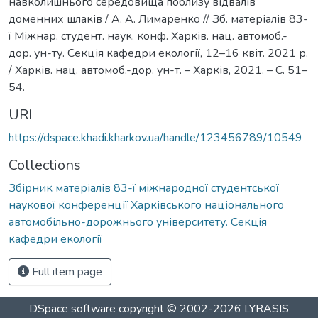
навколишнього середовища поблизу відвалів
доменних шлаків / А. А. Лимаренко // Зб. матеріалів 83-
ї Міжнар. студент. наук. конф. Харків. нац. автомоб.-
дор. ун-ту. Секція кафедри екології, 12–16 квіт. 2021 р.
/ Харків. нац. автомоб.-дор. ун-т. – Харків, 2021. – С. 51–
54.
URI
https://dspace.khadi.kharkov.ua/handle/123456789/10549
Collections
Збірник матеріалів 83-ї міжнародної студентської
наукової конференції Харківського національного
автомобільно-дорожнього університету. Секція
кафедри екології
Full item page
DSpace software
copyright © 2002-2026
LYRASIS