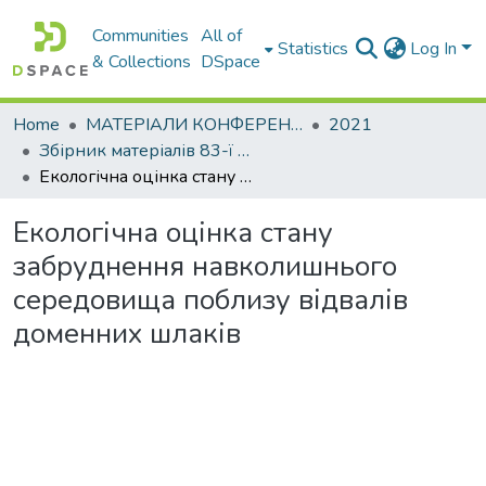
Communities
All of
Statistics
Log In
& Collections
DSpace
Home
МАТЕРІАЛИ КОНФЕРЕНЦІЙ
2021
Збірник матеріалів 83-ї міжнародної студентської наукової конференції Харківського національного автомобільно-дорожнього університету. Секція кафедри екології
Екологічна оцінка стану забруднення навколишнього середовища поблизу відвалів доменних шлаків
Екологічна оцінка стану
забруднення навколишнього
середовища поблизу відвалів
доменних шлаків