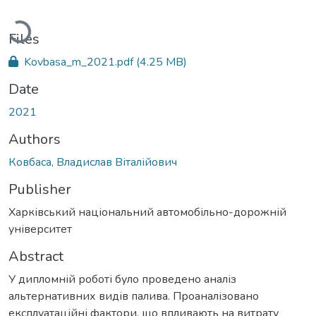
Loading...
Files
Kovbasa_m_2021.pdf
(4.25 MB)
Date
2021
Authors
Ковбаса, Владислав Віталійович
Publisher
Харківський національний автомобільно-дорожній
університет
Abstract
У дипломній роботі було проведено аналіз
альтернативних видів палива. Проаналізовано
експлуатаційні фактори, що впливають на витрату