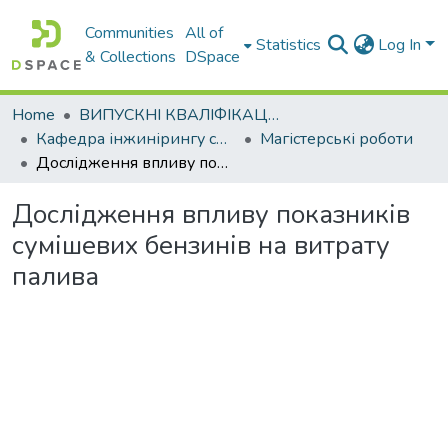
Communities
All of
Statistics
Log In
& Collections
DSpace
Home
ВИПУСКНІ КВАЛІФІКАЦІЙНІ РОБОТИ
Кафедра інжинірингу систем автомобільного транспорту
Магістерські роботи
Дослідження впливу показників сумішевих бензинів на витрату палива
Дослідження впливу показників
сумішевих бензинів на витрату
палива