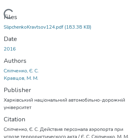
Loading...
Files
SlipchenkoKravtsov124.pdf
(183.38 KB)
Date
2016
Authors
Сліпченко, Є. С.
Кравцов, М. М.
Publisher
Харківський національний автомобільно-дорожній
університет
Citation
Сліпченко, Є. С. Действия персонала аэропорта при
угрозе террористического акта / Є. С. Сліпченко, М. М.