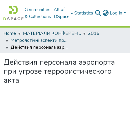
Communities
All of
Statistics
Log In
& Collections
DSpace
Home
МАТЕРІАЛИ КОНФЕРЕНЦІЙ
2016
Метрологічні аспекти прийняття рішень в умовах роботи на техногенно небезпечних об’єктах
Действия персонала аэропорта при угрозе террористического акта
Действия персонала аэропорта
при угрозе террористического
акта