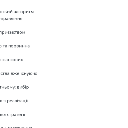
 чіткий алгоритм
управління
дприємством
ір та первинна
 фінансових
мства вже існуючої
тньому; вибір
 з реалізації
ої стратегії