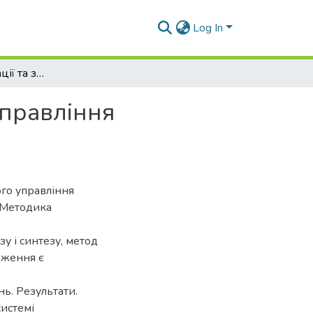
Log In
Алгоритм реалізації та заходи антикризового управління підприємством
управління
го управління
. Методика
у і синтезу, метод
дження є
ь. Результати.
истемі