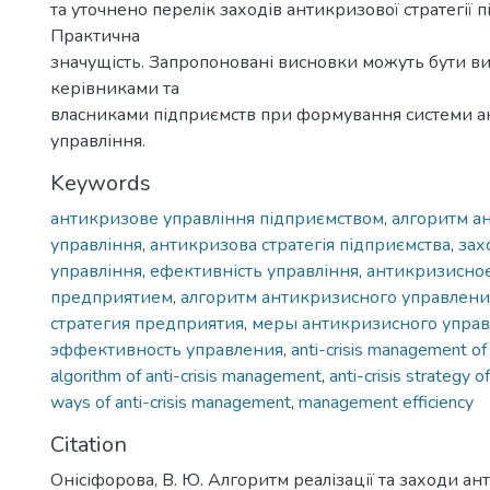
та уточнено перелік заходів антикризової стратегії 
Практична
значущість. Запропоновані висновки можуть бути в
керівниками та
власниками підприємств при формування системи 
управління.
Keywords
антикризове управління підприємством
,
алгоритм а
управління
,
антикризова стратегія підприємства
,
зах
управління
,
ефективність управління
,
антикризисно
предприятием
,
алгоритм антикризисного управлени
стратегия предприятия
,
меры антикризисного упра
эффективность управления
,
anti-crisis management of
algorithm of anti-crisis management
,
anti-crisis strategy o
ways of anti-crisis management
,
management efficiency
Citation
Онісіфорова, В. Ю. Алгоритм реалізації та заходи а