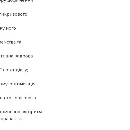
зору досягнення
нтикризового
ку його
иємства та
ктивна кадрова
ї потенціалу;
ому; оптимізація
истого грошового
формовано алгоритм
управління