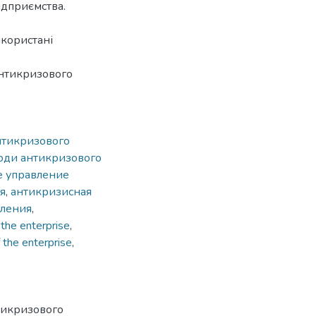
підприємства.
икористані
антикризового
нтикризового
оди антикризового
е управление
я
,
антикризисная
вления
,
 the enterprise
,
f the enterprise
,
нтикризового