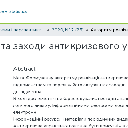
ce
Statistics
Проблеми і перспективи розвитку підприємництва
2020, № 2 (25)
 та заходи антикризового 
Abstract
Мета. Формування алгоритму реалізації антикризово
підприємством та переліку його актуальних заходів
дослідження.
В ході дослідження використовувалися методи аналіз
логічного аналізу. Інформаційними ресурсами дослі
електронні
інформаційні ресурси і матеріали періодичних видан
Антикризове управління повинне бути присутнім в с