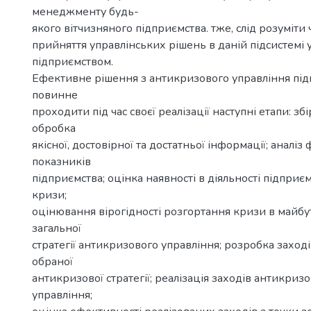
менеджменту будь-
якого вітчизняного підприємства. тже, слід розуміти
прийняття управлінських рішень в даній підсистемі 
підприємством.
Ефективне рішення з антикризового управління пі
повинне
проходити під час своєї реалізації наступні етапи: зб
обробка
якісної, достовірної та достатньої інформації; аналіз
показників
підприємства; оцінка наявності в діяльності підприє
кризи;
оцінювання вірогідності розгортання кризи в майбу
загальної
стратегії антикризового управління; розробка заходів
обраної
антикризової стратегії; реалізація заходів антикризов
управління;