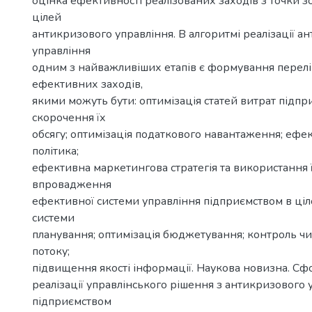
оцінка ефективності реалізованих заходів з точки 
цілей
антикризового управління. В алгоритмі реалізації а
управління
одним з найважливіших етапів є формування перелі
ефективних заходів,
якими можуть бути: оптимізація статей витрат підпр
скорочення їх
обсягу; оптимізація податкового навантаження; ефе
політика;
ефективна маркетингова стратегія та використання ї
впровадження
ефективної системи управління підприємством в ціл
системи
планування; оптимізація бюджетування; контроль ч
потоку;
підвищення якості інформації. Наукова новизна. С
реалізації управлінського рішення з антикризового 
підприємством