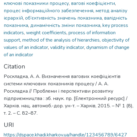
ключові показники процесу
,
вагові коефіцієнти
,
процес інформаційного забезпечення
,
метод аналізу
ієрархій
,
об’єктивність значень показника
,
валідність
показника
,
динамічність зміни показника
,
key process
indicators
,
weight coefficients
,
process of information
support
,
method of the analysis of hierarchies
,
objectivity of
values of an indicator
,
validity indicator
,
dynamism of change
of an indicator
Citation
Роскладка, А. А. Визначення вагових коефіцієнтів
системи ключових показників процесу / А. А.
Роскладка // Проблеми і перспективи розвитку
підприємництва : зб. наук. пр. [Електронний ресурс] /
Харків. нац. автомоб.-дор. ун-т. – Харкiв, 2015. – № 1 (8),
т. 2. – С. 82–87.
URI
https://dspace.khadi.kharkov.ua/handle/123456789/6427