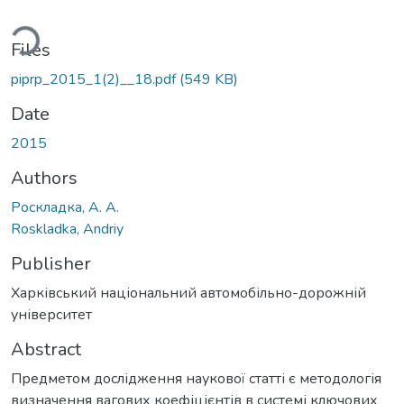
oading...
Files
piprp_2015_1(2)__18.pdf
(549 KB)
Date
2015
Authors
Роскладка, А. А.
Roskladka, Andriy
Publisher
Харківський національний автомобільно-дорожній
університет
Abstract
Предметом дослідження наукової статті є методологія
визначення вагових коефіцієнтів в системі ключових