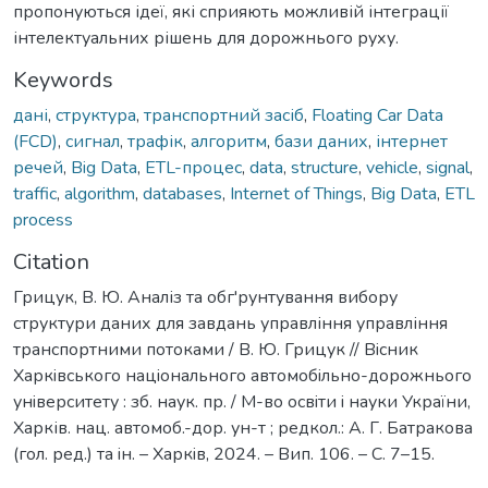
пропонуються ідеї, які сприяють можливій інтеграції
інтелектуальних рішень для дорожнього руху.
Keywords
дані
,
структура
,
транспортний засіб
,
Floating Car Data
(FCD)
,
сигнал
,
трафік
,
алгоритм
,
бази даних
,
інтернет
речей
,
Big Data
,
ETL-процес
,
data
,
structure
,
vehicle
,
signal
,
traffic
,
algorithm
,
databases
,
Internet of Things
,
Big Data
,
ETL
process
Citation
Грицук, В. Ю. Аналіз та обг'рунтування вибору
структури даних для завдань управління управління
транспортними потоками / В. Ю. Грицук // Вiсник
Харкiвського нацiонального автомобiльно-дорожнього
унiверситету : зб. наук. пр. / М-во освiти i науки України,
Харків. нац. автомоб.-дор. ун-т ; редкол.: А. Г. Батракова
(гол. ред.) та iн. – Харкiв, 2024. – Вип. 106. – С. 7–15.