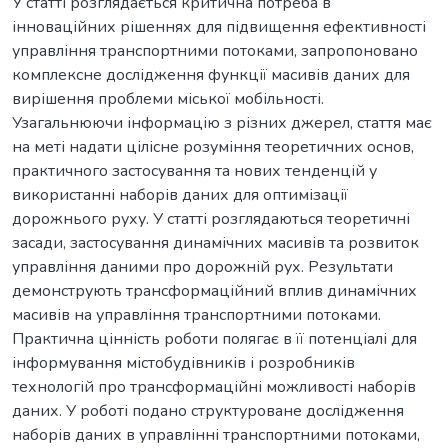
У статті розглядається критична потреба в
інноваційних рішеннях для підвищення ефективності
управління транспортними потоками, запропоновано
комплексне дослідження функції масивів даних для
вирішення проблеми міської мобільності.
Узагальнюючи інформацію з різних джерел, стаття має
на меті надати цілісне розуміння теоретичних основ,
практичного застосування та нових тенденцій у
використанні наборів даних для оптимізації
дорожнього руху. У статті розглядаються теоретичні
засади, застосування динамічних масивів та розвиток
управління даними про дорожній рух. Результати
демонструють трансформаційний вплив динамічних
масивів на управління транспортними потоками.
Практична цінність роботи полягає в її потенціалі для
інформування містобудівників і розробників
технологій про трансформаційні можливості наборів
даних. У роботі подано структуроване дослідження
наборів даних в управлінні транспортними потоками,