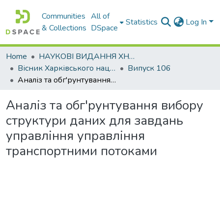
Communities
All of
Statistics
Log In
& Collections
DSpace
Home
НАУКОВІ ВИДАННЯ ХНАДУ
Вісник Харківського національного автомобільно-дорожнього університету / Вестник Харьковского национального автомобильно-дорожного университета
Випуск 106
Аналіз та обг'рунтування вибору структури даних для завдань управління управління транспортними потоками
Аналіз та обг'рунтування вибору
структури даних для завдань
управління управління
транспортними потоками