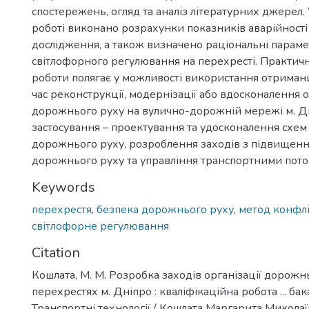
спостережень, огляд та аналіз літературних джерел. 
роботі виконано розрахунки показників аварійності 
дослідження, а також визначено раціональні парам
світлофорного регулювання на перехресті. Практич
роботи полягає у можливості використання отримани
час реконструкції, модернізації або вдосконалення о
дорожнього руху на вулично-дорожній мережі м. Д
застосування – проектування та удосконалення схем 
дорожнього руху, розроблення заходів з підвищен
дорожнього руху та управління транспортними поток
Keywords
перехрестя
,
безпека дорожнього руху
,
метод конфлі
світлофорне регулювання
Citation
Кошлата, М. М. Розробка заходів організації дорожн
перехрестях м. Дніпро : кваліфікаційна робота ... бак
Транспортні технології / Кошлата Маргарита Миколаїв