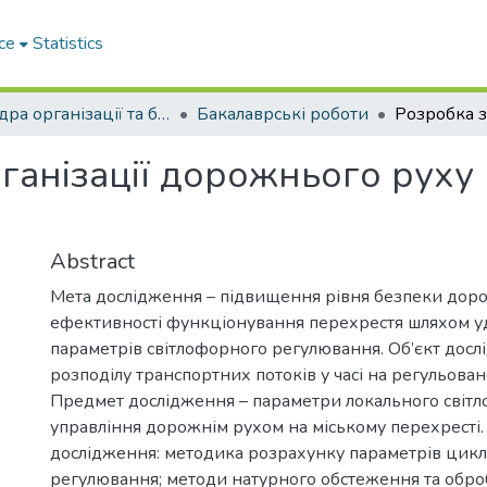
ce
Statistics
Кафедра організації та безпеки дорожнього руху
Бакалаврські роботи
ганізації дорожнього руху 
Abstract
Мета дослідження – підвищення рівня безпеки доро
ефективності функціонування перехрестя шляхом 
параметрів світлофорного регулювання. Об’єкт досл
розподілу транспортних потоків у часі на регульован
Предмет дослідження – параметри локального світ
управління дорожнім рухом на міському перехресті
дослідження: методика розрахунку параметрів цикл
регулювання; методи натурного обстеження та обро