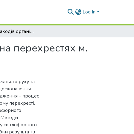
Log In
Розробка заходів організації дорожнього руху на перехрестях м. Дніпро
на перехрестях м.
жнього руху та
удосконалення
ідження – процес
ому перехресті.
лофорного
. Методи
у світлофорного
бки результатів