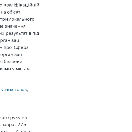
У кваліфікаційній
на об’єкті
етри локального
не значення
х результатів під
рганізації
ніпро. Сфера
організації
ня безпеки
ами у містах.
ктних точок
,
ього руху на
алавра : 275
на. — Харків :