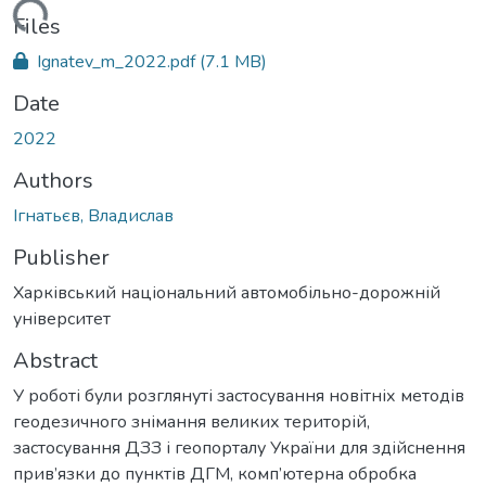
ading...
Files
Ignatev_m_2022.pdf
(7.1 MB)
Date
2022
Authors
Ігнатьєв, Владислав
Publisher
Харківський національний автомобільно-дорожній
університет
Abstract
У роботі були розглянуті застосування новітніх методів
геодезичного знімання великих територій,
застосування ДЗЗ і геопорталу України для здійснення
прив’язки до пунктів ДГМ, комп’ютерна обробка