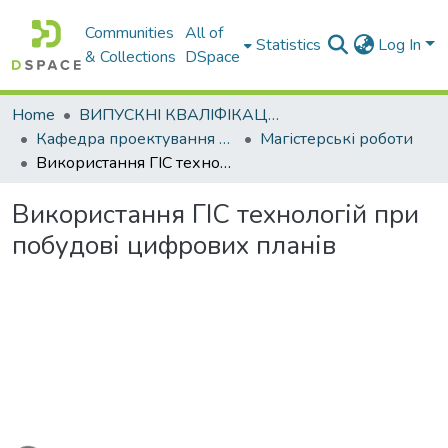
Communities
All of
Statistics
Log In
& Collections
DSpace
Home
ВИПУСКНІ КВАЛІФІКАЦІЙНІ РОБОТИ
Кафедра проектування доріг, геодезії і землеустрою
Магістерські роботи
Використання ГІС технологій при побудові цифрових планів
Використання ГІС технологій при
побудові цифрових планів