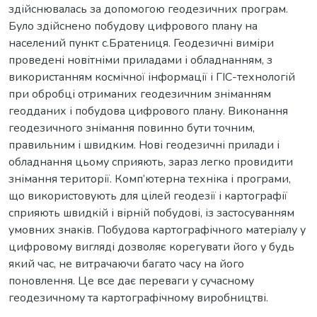
здійснювалась за допомогою геодезичних програм.
Було здійснено побудову цифрового плану на
населений пункт с.Братениця. Геодезичні виміри
проведені новітніми приладами і обладнанням, з
використанням космічної інформації і ГІС-технологій
при обробці отриманих геодезичним зніманням
геодданих і побудова цифрового плану. Виконання
геодезичного знімання повинно бути точним,
правильним і швидким. Нові геодезичні прилади і
обладнання цьому сприяють, зараз легко провидити
знімання території. Комп’ютерна техніка і програми,
що використовують для цілей геодезії і картографії
сприяють швидкій і вірній побудові, із застосуванням
умовних знаків. Побудова картографічного матеріалу у
цифровому вигляді дозволяє корегувати його у будь
який час, не витрачаючи багато часу на його
поновлення. Це все дає переваги у сучасному
геодезичному та картографічному виробництві.