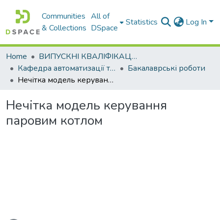
Communities
All of
Statistics
Log In
& Collections
DSpace
Home
ВИПУСКНІ КВАЛІФІКАЦІЙНІ РОБОТИ
Кафедра автоматизації та комп’ютерно-інтегрованих технологій
Бакалаврські роботи
Нечітка модель керування паровим котлом
Нечітка модель керування
паровим котлом