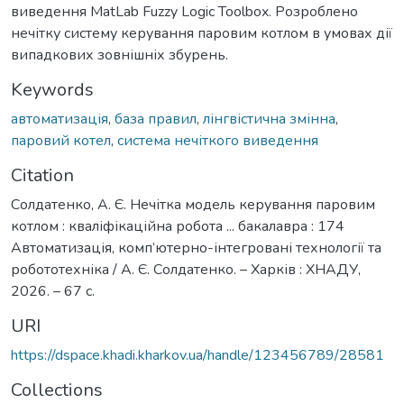
виведення MatLab Fuzzy Logic Toolbox. Розроблено
нечітку систему керування паровим котлом в умовах дії
випадкових зовнішніх збурень.
Keywords
автоматизація
,
база правил
,
лінгвістична змінна
,
паровий котел
,
система нечіткого виведення
Citation
Солдатенко, А. Є. Нечітка модель керування паровим
котлом : кваліфікаційна робота ... бакалавра : 174
Автоматизація, комп’ютерно-інтегровані технології та
робототехніка / А. Є. Солдатенко. – Харків : ХНАДУ,
2026. – 67 с.
URI
https://dspace.khadi.kharkov.ua/handle/123456789/28581
Collections