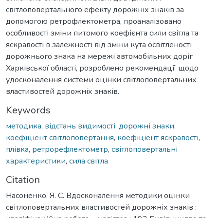
світлоповертального ефекту дорожніх знаків за
допомогою ретрофлектометра, проаналізовано
особливості зміни питомого коефієнта сили світла та
яскравості в залежності від зміни кута освітленості
дорожнього знака на мережі автомобільних доріг
Харківської області, розроблено рекомендації щодо
удосконалення системи оцінки світлоповертальних
властивостей дорожніх знаків.
Keywords
методика
,
відстань видимості
,
дорожні знаки
,
коефіціент світлоповертання
,
коефіціент яскравості
,
плівка
,
ретрорефлектометр
,
світлоповертальні
характеристики
,
сила світла
Citation
Насоненко, Я. С. Вдосконалення методики оцінки
світлоповертальних властивостей дорожніх знаків :