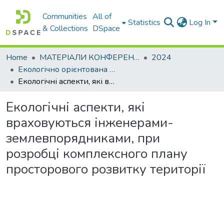
Communities
All of
Statistics
Log In
& Collections
DSpace
Home
МАТЕРІАЛИ КОНФЕРЕНЦІЙ
2024
Екологічно орієнтована вища освіта. Методологія та практика – 2024
Екологічні аспекти, які враховуються інженерами-землевпорядниками, при розробці комплексного плану просторового розвитку території
Екологічні аспекти, які
враховуються інженерами-
землевпорядниками, при
розробці комплексного плану
просторового розвитку території