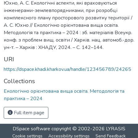
Юхно, А. С. Екологічні аспекти, які враховуються
інженерами-землевпорядниками, при розробці
комплексного плану просторового розвитку території /
А. С. Юхно // Екологічно орієнтована вища освіта.
Методологія та практика – 2024 : зб. матеріалів Всеукр.
конф. з проблем вищ. освіти / Харків. нац. автомоб.-дор.
ун-т. – Харків : ХНАДУ, 2024. – С. 142–144.
URI
https://dspace.khadi.kharkov.ua/handle/123456789/24265
Collections
Екологічно орієнтована вища освіта. Методологія та
практика – 2024
Full item page
DSpace software
copyright © 2002-2026
LYRASIS
Cookie settings
Accessibility settings
Send Feedback