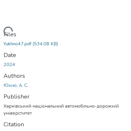
Loading...
Files
Yukhno47.pdf
(534.08 KB)
Date
2024
Authors
Юхно, А. С.
Publisher
Харківський національний автомобільно-дорожній
універститет
Citation