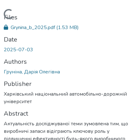
Loading...
Files
Grynina_b_2025.pdf
(1.53 MB)
Date
2025-07-03
Authors
Груніна, Дарія Олегівна
Publisher
Харківський національний автомобільно-дорожній
університет
Abstract
Актуальність досліджуваної теми зумовлена тим, що
виробничі запаси відіграють ключову роль у
підвищенні ефективності будь-якого виробничого