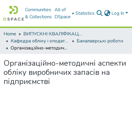
Communities
All of
Statistics
Log In
& Collections
DSpace
Home
ВИПУСКНІ КВАЛІФІКАЦІЙНІ РОБОТИ
Кафедра обліку і оподаткування
Бакалаврські роботи
Організаційно-методичні аспекти обліку виробничих запасів на підприємстві
Організаційно-методичні аспекти
обліку виробничих запасів на
підприємстві