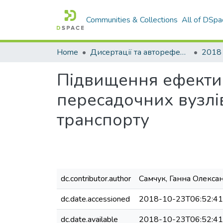
Communities & Collections
All of DSpa
Home
Дисертації та автореферати дисертацій
2018
Пiдвищення ефектив
пересадочних вузлi
транспорту
dc.contributor.author
Самчук, Ганна Олекса
dc.date.accessioned
2018-10-23T06:52:4
dc.date.available
2018-10-23T06:52:4