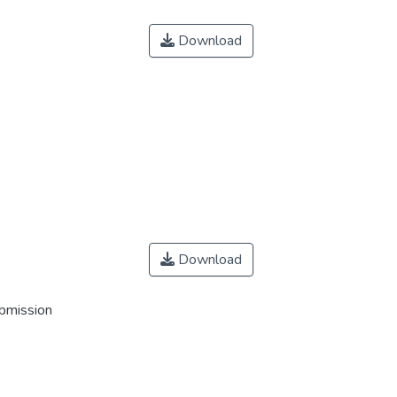
Download
Download
ubmission