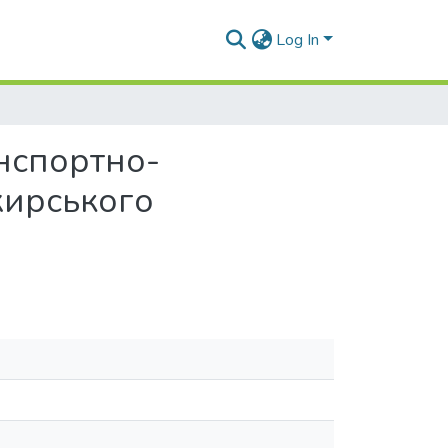
Log In
нспортно-
жирського