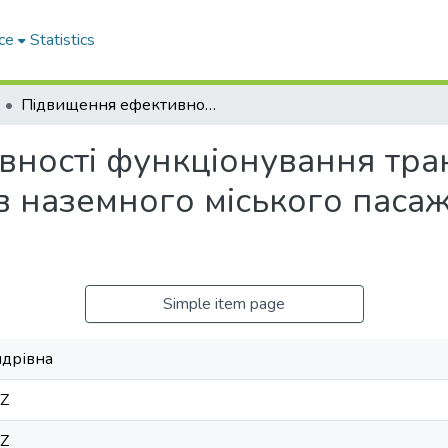
ce
Statistics
Пiдвищення ефективностi функцiонування транспортно-пересадочних вузлiв наземного мiського пасажирського транспорту
ностi функцiонування тра
в наземного мiського паса
Simple item page
ндрівна
1Z
1Z