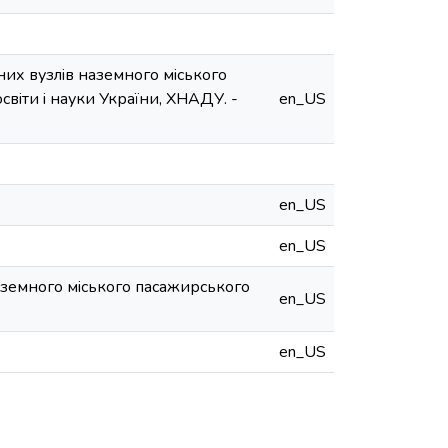
их вузлiв наземного мiського
 освiти i науки України, ХНАДУ. -
en_US
en_US
en_US
земного мiського пасажирського
en_US
en_US