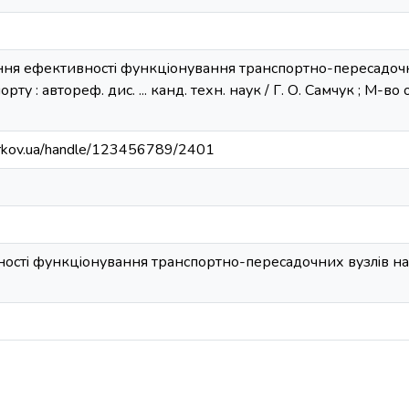
ення ефективностi функцiонування транспортно-пересадочн
ту : автореф. дис. ... канд. техн. наук / Г. О. Самчук ; М-во
harkov.ua/handle/123456789/2401
стi функцiонування транспортно-пересадочних вузлiв на