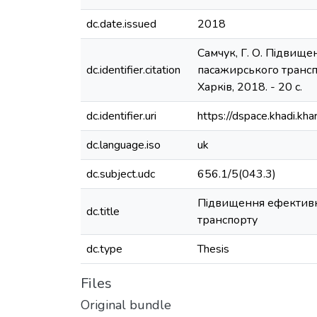
dc.date.issued
2018
Самчук, Г. О. Пiдвищ
dc.identifier.citation
пасажирського транспор
Харкiв, 2018. - 20 с.
dc.identifier.uri
https://dspace.khadi.k
dc.language.iso
uk
dc.subject.udc
656.1/5(043.3)
Пiдвищення ефективно
dc.title
транспорту
dc.type
Thesis
Files
Original bundle