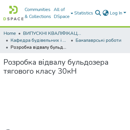
Communities
All of
Statistics
Log In
& Collections
DSpace
Home
ВИПУСКНІ КВАЛІФІКАЦІЙНІ РОБОТИ
Кафедра будівельних і дорожніх машин
Бакалаврські роботи
Розробка відвалу бульдозера тягового класу 30кН
Розробка відвалу бульдозера
тягового класу 30кН