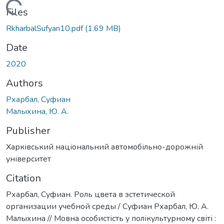
Loading...
Files
RkharbalSufyan10.pdf
(1.69 MB)
Date
2020
Authors
Рхарбал, Суфиан
Малыхина, Ю. А.
Publisher
Харківський національний автомобільно-дорожній
університет
Citation
Рхарбал, Суфиан. Роль цвета в эстетической
организации учебной среды / Суфиан Рхарбал, Ю. А.
Малыхина // Мовна особистість у полікультурному світі :