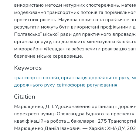
використано методи натурних спостережень, матем
моделювання транспортних потоків та порівняльного
проєктних рішень. Наукова новизна та практичне з
результати можуть бути використані профільними 
Полтавської міської ради для практичного впровадж
організації руху, що дозволить мінімізувати кількіс
мікрорайоні «Левада» та забезпечити реалізацію за
безпечне міське середовище.
Keywords
транспортні потоки
,
організація дорожнього руху
,
м
дорожнього руху
,
світлофорне регулювання
Citation
Марющенко, Д. І. Удосконалення організації дорожн
перехресті вулиці Олександра Бідного та проспекту 
кваліфікаційна робота ... бакалавра : 275 Транспортні 
Марющенко Даніїл Іванович. — Харків : ХНАДУ, 2026