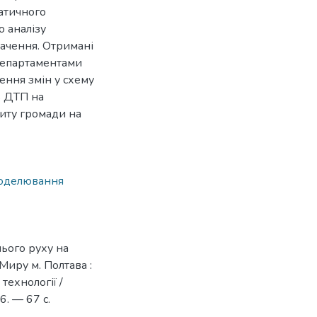
атичного
 аналізу
начення. Отримані
департаментами
ення змін у схему
ть ДТП на
питу громади на
оделювання
ього руху на
Миру м. Полтава :
технології /
. — 67 с.