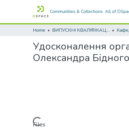
Communities & Collections
All of DSpa
Home
ВИПУСКНІ КВАЛІФІКАЦІЙНІ РОБОТИ
Удосконалення орга
Олександра Бідного
Loading...
Files