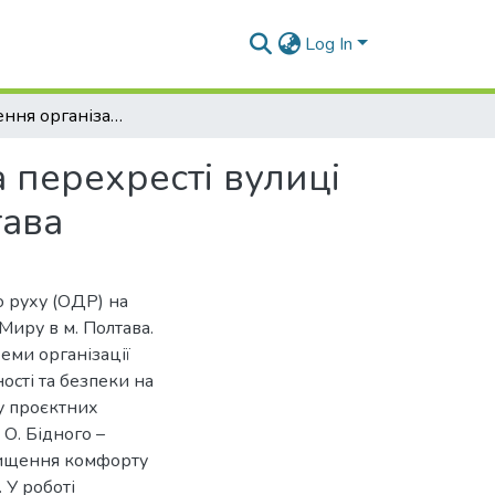
Log In
Удосконалення організації дорожнього руху на перехресті вулиці Олександра Бідного та проспекту Миру м. Полтава
 перехресті вулиці
тава
о руху (ОДР) на
Миру в м. Полтава.
еми організації
ості та безпеки на
су проєктних
О. Бідного –
двищення комфорту
 У роботі