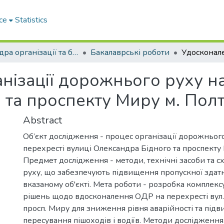
ce
Statistics
Кафедра організації та безпеки дорожнього руху
Бакалаврські роботи
нізації дорожнього руху на
 та проспекту Миру м. Пол
Abstract
Об’єкт дослідження - процес організації дорожньог
перехресті вулиці Олександра Бідного та проспекту 
Предмет дослідження - методи, технічні засоби та сх
руху, що забезпечують підвищення пропускної здатн
вказаному об'єкті. Мета роботи - розробка комплек
рішень щодо вдосконалення ОДР на перехресті вул. 
просп. Миру для зниження рівня аварійності та пі
пересування пішоходів і водіїв. Методи дослідження.