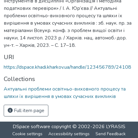
інструментів в дисципліні «Організація і методика
податкових перевірок» / І. А. Юр’єва // Актуальні
проблеми освітньо-виховного процесу та шляхи їх
вирішення в умовах сучасних викликів : зб. наук. пр. за
матеріалами Всеукр. конф. з проблем вищої освіти і
науки, 14 листоп. 2023 р. / Харків. нац. автомоб.-дор.
ун-т. – Харкiв, 2023. – С. 17–18.
URI
https://dspace.khadi.kharkov.ua/handle/123456789/24108
Collections
Актуальні проблеми освітньо-виховного процесу та
шляхи їх вирішення в умовах сучасних викликів
Full item page
DSpace software
copyright © 2002-2026
LYRASIS
Cookie settings
Accessibility settings
Send Feedback