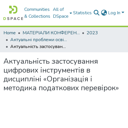
Communities
All of
Statistics
Log In
& Collections
DSpace
Home
МАТЕРІАЛИ КОНФЕРЕНЦІЙ
2023
Актуальні проблеми освітньо-виховного процесу та шляхи їх вирішення в умовах сучасних викликів
Актуальність застосування цифрових інструментів в дисципліні «Організація і методика податкових перевірок»
Актуальність застосування
цифрових інструментів в
дисципліні «Організація і
методика податкових перевірок»