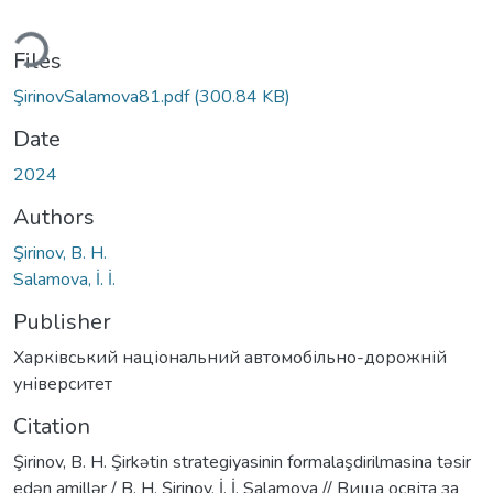
ding...
Files
ŞirinovSalamova81.pdf
(300.84 KB)
Date
2024
Authors
Şirinov, B. H.
Salamova, İ. İ.
Publisher
Харківський національний автомобільно-дорожній
університет
Citation
Şirinov, B. H. Şirkətin strategiyasinin formalaşdirilmasina təsir
edən amillər / B. H. Şirinov, İ. İ. Salamova // Вища освіта за