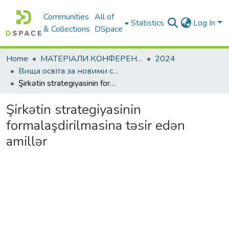
Communities
All of
Statistics
Log In
& Collections
DSpace
Home
МАТЕРІАЛИ КОНФЕРЕНЦІЙ
2024
Вища освіта за новими стандартами: виклики у контексті діджиталізації та інтеграції в міжнародний освітній простір
Şirkətin strategiyasinin formalaşdirilmasina təsir edən amillər
Şirkətin strategiyasinin
formalaşdirilmasina təsir edən
amillər