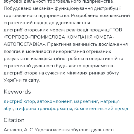
збутової діяльності торговельного підприємства.
Побудовано механізм функціонування дистрибуції
торговельного підприємства. Розроблено комплексний
стратегічний підхід до удосконалення
дистриб'юторських мереж реалізації продукції ТОВ
«ТОРГОВО-ПРОМИСЛОВА КОМПАНІЯ «ОМЕГА-
АВТОПОСТАВКА». Практична значимість дослідження
полягає в можливості використання отриманих
результатів кваліфікаційної роботи в оперативній та
стратегічній діяльності будь-якого підприємства-
дистриб’ютора на сучасних мінливих ринках збуту
України та світу.
Keywords
дистриб’ютор
,
автокомпонент
,
маркетинг
,
матриця
,
збут
,
цифрова трансформація
,
компетентнісний підхід
Citation
Астахов, А. С. Удосконалення збутової діяльності