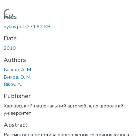
Loading...
Files
bykov.pdf
(271.92 KB)
Date
2010
Authors
Быков, А. М.
Биков, О. М.
Bikov, A.
Publisher
Харківський національний автомобільно-дорожній
університет
Abstract
Рассмотрена методика определения состояния кузова