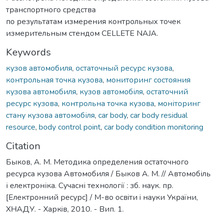
транспортного средства
по результатам измерения контрольных точек
измерительным стендом CELLETE NAJA.
Keywords
кузов автомобиля
,
остаточный ресурс кузова
,
контрольная точка кузова
,
мониторинг состояния
кузова автомобиля
,
кузов автомобіля
,
остаточний
ресурс кузова
,
контрольна точка кузова
,
моніторинг
стану кузова автомобіля
,
car body
,
car body residual
resource
,
body control point
,
car body condition monitoring
Citation
Быков, А. М. Методика определения остаточного
ресурса кузова Автомобиля / Быков А. М. // Автомобіль
і електроніка. Сучасні технології : зб. наук. пр.
[Електронний ресурс] / М-во освiти i науки України,
ХНАДУ. - Харкiв, 2010. - Вип. 1.