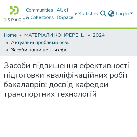
Communities
All of
Statistics
Log In
& Collections
DSpace
Home
МАТЕРІАЛИ КОНФЕРЕНЦІЙ
2024
Актуальні проблеми освітньо-виховного процесу та шляхи їх вирішення в умовах сучасних викликів
Засоби підвищення ефективності підготовки кваліфікаційних робіт бакалаврів: досвід кафедри транспортних технологій
Засоби підвищення ефективності
підготовки кваліфікаційних робіт
бакалаврів: досвід кафедри
транспортних технологій