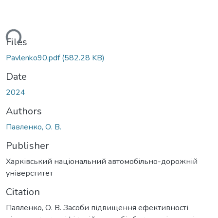
ding...
Files
Pavlenko90.pdf
(582.28 KB)
Date
2024
Authors
Павленко, О. В.
Publisher
Харківський національний автомобільно-дорожній
універститет
Citation
Павленко, О. В. Засоби підвищення ефективності