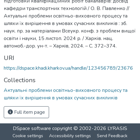
підготовки кваліфікаційних робіт бакалаврів: досвід
кафедри транспортних технологій / О. В. Павленко //
Актуальні проблеми освітньо-виховного процесу та
шляхи їх вирішення в умовах сучасних викликів : зб.
наук. пр. за матеріалами Всеукр. конф. з проблем вищої
освіти і науки, 15 листоп. 2024 р. / Харків. нац.
автомоб.-дор. ун-т. – Харкiв, 2024. – С. 372–374.
URI
https://dspace.khadi.kharkov.ua/handle/123456789/23676
Collections
Актуальні проблеми освітньо-виховного процесу та
шляхи їх вирішення в умовах сучасних викликів
Full item page
DSpace software
copyright © 2002-2026
LYRASIS
Cookie settings
Accessibility settings
Send Feedback