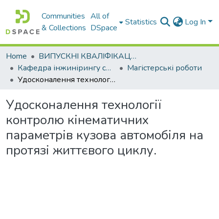
Communities
All of
Statistics
Log In
& Collections
DSpace
Home
ВИПУСКНІ КВАЛІФІКАЦІЙНІ РОБОТИ
Кафедра інжинірингу систем автомобільного транспорту
Магістерські роботи
Удосконалення технології контролю кінематичних параметрів кузова автомобіля на протязі життєвого циклу.
Удосконалення технології
контролю кінематичних
параметрів кузова автомобіля на
протязі життєвого циклу.