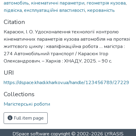
автомобіль
,
кінематичні параметри
,
геометрія кузова
,
підвіска
,
експлуатаційні властивості
,
керованість
Citation
Карасюк, І. О. Удосконалення технології контролю
кінематичних параметрів кузова автомобіля на протязі
життєвого циклу : кваліфікаційна робота … магістра :
274 Автомобільний транспорт / Карасюк Ігор
Олександрович. – Харків : ХНАДУ, 2025. – 90 с.
URI
https://dspace.khadi.kharkov.ua/handle/123456789/27229
Collections
Магістерські роботи
Full item page
DSpace software
copyright © 2002-2026
LYRASIS