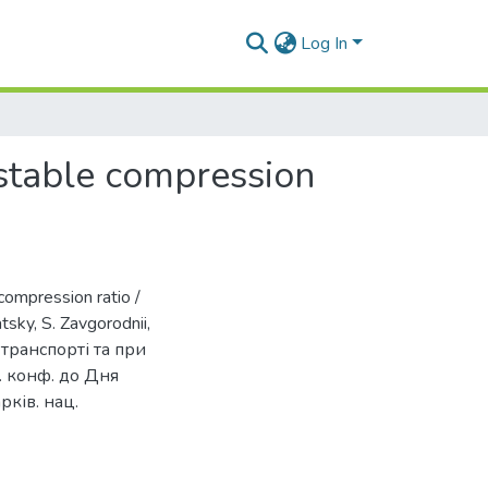
Log In
ustable compression
compression ratio /
tsky, S. Zavgorodnii,
 транспорті та при
т. конф. до Дня
рків. нац.