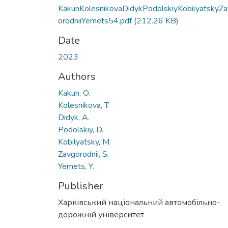
KakunKolesnikovaDidykPodolskiyKobilyatskyZ
orodniiYemets54.pdf
(212.26 KB)
Date
2023
Authors
Kakun, O.
Kolesnikova, T.
Didyk, A.
Podolskiy, D.
Kobilyatsky, M.
Zavgorodnii, S.
Yemets, Y.
Publisher
Харківський національний автомобільно-
дорожній університет