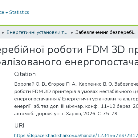
ce
Statistics
Енергетичні установки та альтернативні джерела енергії
Забезпечення безперебійної роботи FDM 3D принтерів в умовах нестабільного централізованого енергопостачання
ребійної роботи FDM 3D пр
ралізованого енергопостач
Citation
Воропай О. В., Єгоров П. А., Карпенко В. О. Забезпе
роботи FDM 3D принтерів в умовах нестабільного ц
енергопостачання // Енергетичні установки та альт
енергії : зб. тез доп. III міжнар. конф., 11–12 берез. 2
автомоб.-дорож. ун-т. Харкiв, 2026. С. 75–79.
URI
https://dspace.khadi.kharkov.ua/handle/123456789/281