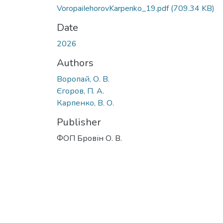
VoropaiIehorovKarpenko_19.pdf
(709.34 KB)
Date
2026
Authors
Воропай, О. В.
Єгоров, П. А.
Карпенко, В. О.
Publisher
ФОП Бровін О. В.