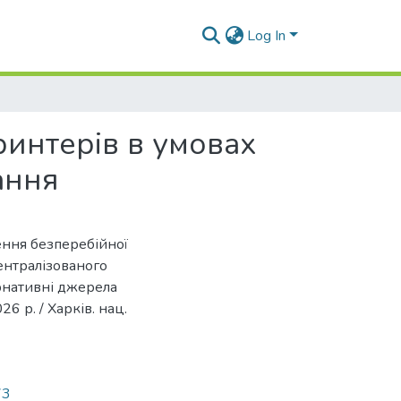
Log In
интерів в умовах
ання
чення безперебійної
ентралізованого
ернативні джерела
026 р. / Харків. нац.
73