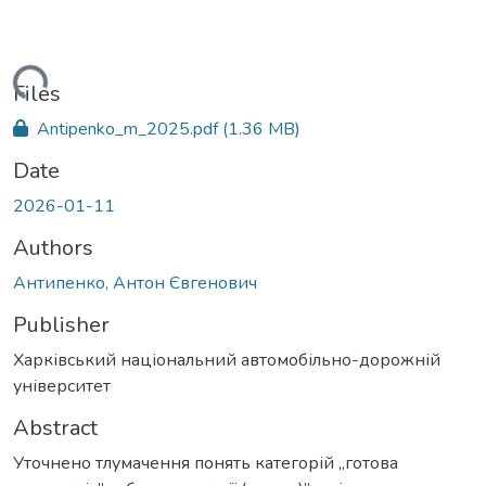
oading...
Files
Antipenko_m_2025.pdf
(1.36 MB)
Date
2026-01-11
Authors
Антипенко, Антон Євгенович
Publisher
Харківський національний автомобільно-дорожній
університет
Abstract
Уточнено тлумачення понять категорій „готова