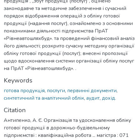
продукція”, „збут продукції (послуг)”, оцінено
законодавче та методичне забезпечення і сучасний
порядок відображення операцій з обліку готової
продукції (надання послуг), ознайомлено з основними
показниками діяльності підприємства ПрАТ
«Рівнеавтошляхбуд». та проведений фінансовий аналіз
його діяльності; розкрито сучасну методику організації
обліку готової продукції (послуг); внесені пропозиції
щодо вдосконалення системи організації обліку послуг
на ПрАТ «Рівнеавтошляхбуд». .
Keywords
готова продукція
,
послуги
,
первинні документи
,
синтетичний та аналітичний облік
,
аудит
,
дохід.
Citation
Антипенко, А. Є. Організація та удосконалення обліку
готової продукції в дорожньо-будівельному
підприємстві : кваліфікаційна робота ... магістра : 071