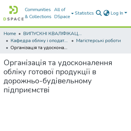
Communities
All of
Statistics
Log In
& Collections
DSpace
Home
ВИПУСКНІ КВАЛІФІКАЦІЙНІ РОБОТИ
Кафедра обліку і оподаткування
Магістерські роботи
Організація та удосконалення обліку готової продукції в дорожньо-будівельному підприємстві
Організація та удосконалення
обліку готової продукції в
дорожньо-будівельному
підприємстві