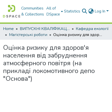
Communities
All of
Statistics
Log In
& Collections
DSpace
Home
ВИПУСКНІ КВАЛІФІКАЦІЙНІ РОБОТИ
Кафедра екології
Магістерські роботи
Оцінка ризику для здоров'я населення від забруднення атмосферного повітря (на прикладі локомотивного депо "Основа")
Оцінка ризику для здоров'я
населення від забруднення
атмосферного повітря (на
прикладі локомотивного депо
"Основа")