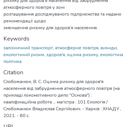
ризику для здоров’я населення від забруднення
атмосферного повітря у зоні
розташування досліджуваного підприємства та надано
рекомендації щодо
зменшення ризику для здоров’я населення.
Keywords
залізничний транспорт
,
атмосферне повітря
,
викиди
,
екологічний ризик
,
здоров'я
,
оцінка ризику
,
екологічна
політика
Citation
Слобожанюк, В. С. Оцінка ризику для здоров'я
населення від забруднення атмосферного повітря (на
прикладі локомотивного депо "Основа") :
кваліфікаційна робота ... магістра : 101 Екологія /
Слобожанюк Владислав Сергійович. - Харків : ХНАДУ ,
2021. - 80 с.
URI