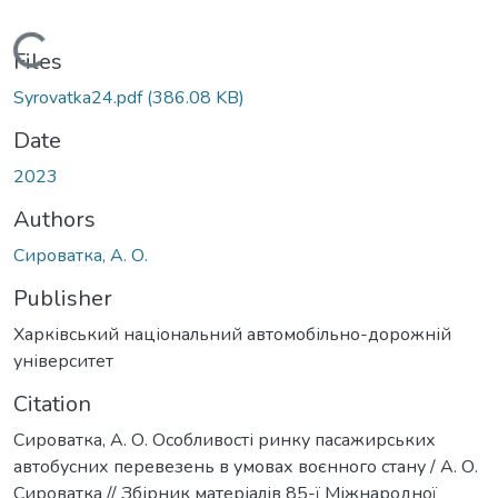
Loading...
Files
Syrovatka24.pdf
(386.08 KB)
Date
2023
Authors
Сироватка, А. О.
Publisher
Харківський національний автомобільно-дорожній
університет
Citation
Сироватка, А. О. Особливості ринку пасажирських
автобусних перевезень в умовах воєнного стану / А. О.
Сироватка // Збірник матеріалів 85-ї Міжнародної