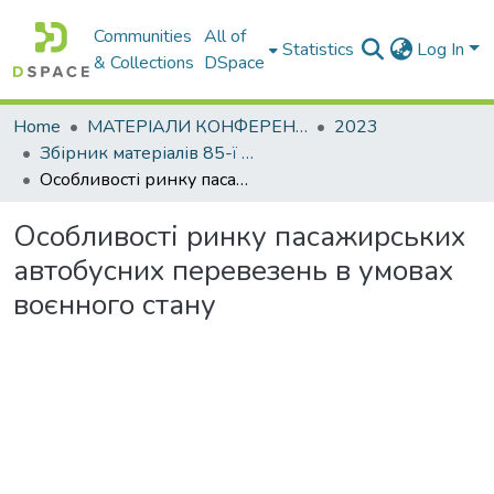
Communities
All of
Statistics
Log In
& Collections
DSpace
Home
МАТЕРІАЛИ КОНФЕРЕНЦІЙ
2023
Збірник матеріалів 85-ї Міжнародної наукової конференції студентів. Секція транспортних технологій
Особливості ринку пасажирських автобусних перевезень в умовах воєнного стану
Особливості ринку пасажирських
автобусних перевезень в умовах
воєнного стану