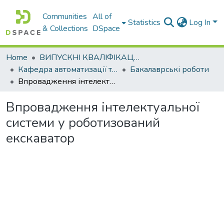
Communities
All of
Statistics
Log In
& Collections
DSpace
Home
ВИПУСКНІ КВАЛІФІКАЦІЙНІ РОБОТИ
Кафедра автоматизації та комп’ютерно-інтегрованих технологій
Бакалаврські роботи
Впровадження інтелектуальної системи у роботизований екскаватор
Впровадження інтелектуальної
системи у роботизований
екскаватор