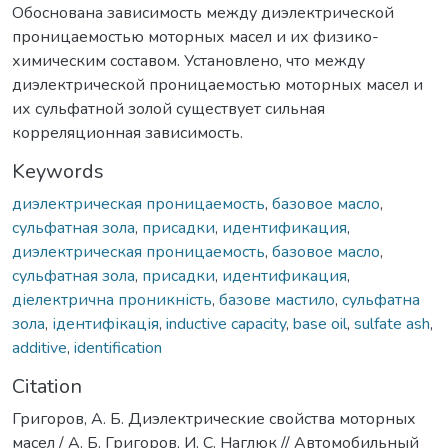
Обоснована зависимость между диэлектрической
проницаемостью моторных масел и их физико-
химическим составом. Установлено, что между
диэлектрической проницаемостью моторных масел и
их сульфатной золой существует сильная
корреляционная зависимость.
Keywords
диэлектрическая проницаемость
,
базовое масло
,
сульфатная зола
,
присадки
,
идентификация
,
диэлектрическая проницаемость
,
базовое масло
,
сульфатная зола
,
присадки
,
идентификация
,
діелектрична проникність
,
базове мастило
,
сульфатна
зола
,
ідентифікація
,
inductive capacity
,
base oil
,
sulfate ash
,
additive
,
identification
Citation
Григоров, А. Б. Диэлектрические свойства моторных
масел / А. Б. Григоров, И. С. Наглюк // Автомобильный