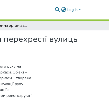
Log In
Удосконалення організації дорожнього руху на перехресті вулиць Надпільна та Кривалівська в м. Черкаси
 перехресті вулиць
ого руху на
ркаси. Об’єкт –
еркаси. Створена
муляції руху
ції з
ри реконструкції