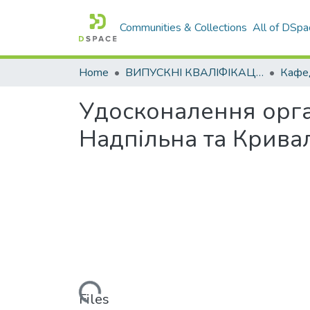
Communities & Collections
All of DSpa
Home
ВИПУСКНІ КВАЛІФІКАЦІЙНІ РОБОТИ
Удосконалення орга
Надпільна та Кривал
Loading...
Files