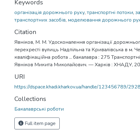
Keywords
організація дорожнього руху
,
транспортні потоки
,
з
транспортних засобів
,
моделювання дорожнього ру
Citation
Явніков, М. М. Удосконалення організації дорожньог
перехресті вулиць Надпільна та Кривалівська в м. Че
кваліфікаційна робота ... бакалавра : 275 Транспортні 
Явніков Микита Миколайович. — Харків : ХНАДУ, 202
URI
https://dspace.khadi.kharkov.ua/handle/123456789/292
Collections
Бакалаврські роботи
Full item page