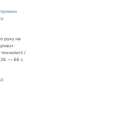
атримки
ху
о руху на
ркаси :
технології /
6. — 66 с.
80