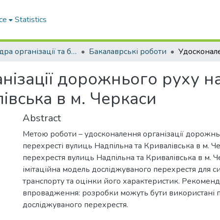
ce
Statistics
Кафедра організації та безпеки дорожнього руху
Бакалаврські роботи
нізації дорожнього руху на
івська в м. Черкаси
Abstract
Метою роботи – удосконалення організації дорожнь
перехресті вулиць Надпільна та Кривалівська в м. Че
перехрестя вулиць Надпільна та Кривалівська в м. Ч
імітаційна модель досліджуваного перехрестя для си
транспорту та оцінки його характеристик. Рекоменда
впровадження: розробки можуть бути використані п
досліджуваного перехрестя.