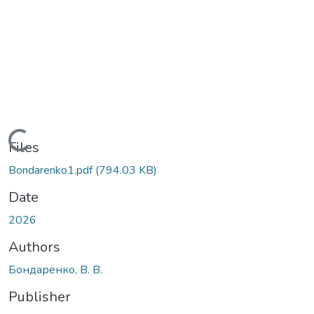
Loading...
Files
Bondarenko1.pdf
(794.03 KB)
Date
2026
Authors
Бондаренко, В. В.
Publisher