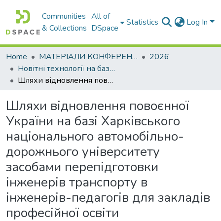
Communities
All of
Statistics
Log In
& Collections
DSpace
Home
МАТЕРІАЛИ КОНФЕРЕНЦІЙ
2026
Новітні технології на базі фундаментальних фізичних досліджень
Шляхи відновлення повоєнної України на базі Харківського національного автомобільно- дорожнього університету засобами перепідготовки інженерів транспорту в інженерів-педагогів для закладів професійної освіти
Шляхи відновлення повоєнної
України на базі Харківського
національного автомобільно-
дорожнього університету
засобами перепідготовки
інженерів транспорту в
інженерів-педагогів для закладів
професійної освіти