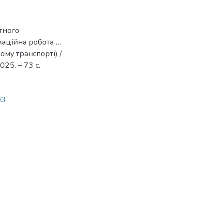
тного
каційна робота …
ому транспорті) /
25. – 73 с.
03