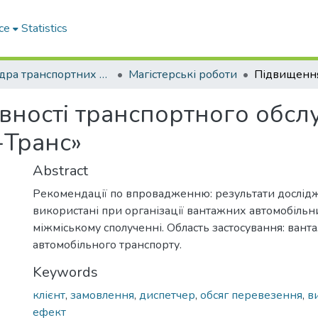
ce
Statistics
Кафедра транспортних технологій
Магістерські роботи
ності транспортного обсл
-Транс»
Abstract
Рекомендації по впровадженню: результати дослід
використані при організації вантажних автомобільн
міжміському сполученні. Область застосування: вант
автомобільного транспорту.
Keywords
клієнт
,
замовлення
,
диспетчер
,
обсяг перевезення
,
в
ефект