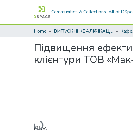
Communities & Collections
All of DSpa
Home
ВИПУСКНІ КВАЛІФІКАЦІЙНІ РОБОТИ
Підвищення ефектив
клієнтури ТОВ «Мак
Loading...
Files