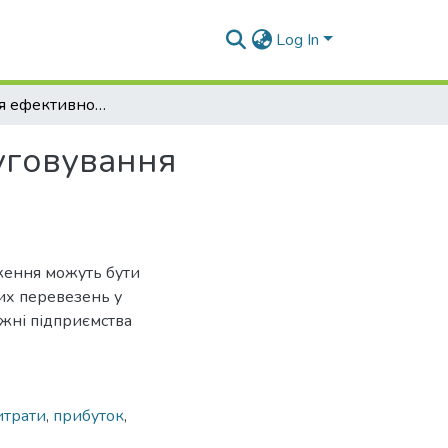
Log In
Підвищення ефективності транспортного обслуговування клієнтури ТОВ «Мак-Транс»
уговування
ження можуть бути
их перевезень у
ажні підприємства
итрати
,
прибуток
,