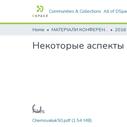
Communities & Collections
All of DSpa
Home
МАТЕРІАЛИ КОНФЕРЕНЦІЙ
2016
Некоторые аспекты 
Loading...
Files
Chernovaliuk50.pdf
(1.54 MB)