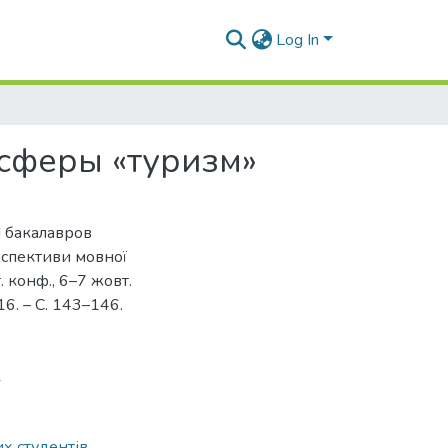
Log In
сферы «туризм»
 бакалавров
рспективи мовної
. конф., 6–7 жовт.
16. – С. 143–146.
1
х студентів