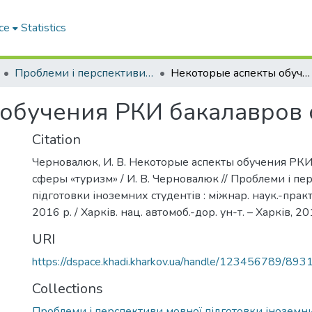
ce
Statistics
Проблеми і перспективи мовної підготовки іноземних студентів
Некоторые аспекты обучения РКИ бакалавров сферы «туризм»
обучения РКИ бакалавров 
Citation
Черновалюк, И. В. Некоторые аспекты обучения РКИ
сферы «туризм» / И. В. Черновалюк // Проблеми і пе
підготовки іноземних студентів : міжнар. наук.-практ
2016 р. / Харків. нац. автомоб.-дор. ун-т. – Харків, 20
URI
https://dspace.khadi.kharkov.ua/handle/123456789/893
Collections
Проблеми і перспективи мовної підготовки іноземни