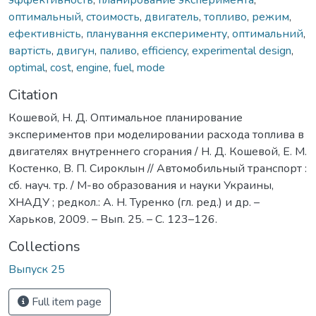
оптимальный
,
стоимость
,
двигатель
,
топливо
,
режим
,
ефективність
,
планування експерименту
,
оптимальний
,
вартість
,
двигун
,
паливо
,
efficiency
,
experimental design
,
optimal
,
cost
,
engine
,
fuel
,
mode
Citation
Кошевой, Н. Д. Оптимальное планирование
экспериментов при моделировании расхода топлива в
двигателях внутреннего сгорания / Н. Д. Кошевой, Е. М.
Костенко, В. П. Сироклын // Автомобильный транспорт :
сб. науч. тр. / М-во образования и науки Украины,
ХНАДУ ; редкол.: А. Н. Туренко (гл. ред.) и др. –
Харьков, 2009. – Вып. 25. – С. 123–126.
Collections
Выпуск 25
Full item page