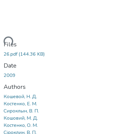
ading...
Files
26.pdf
(144.36 KB)
Date
2009
Authors
Кошевой, Н. Д.
Костенко, Е. М.
Сироклын, В. П.
Кошовий, М. Д.
Костенко, О. М.
Сіроклин, В. П.