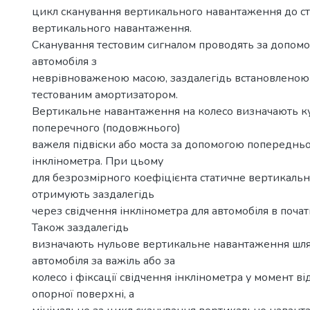
цикл сканування вертикального навантаження до с
вертикального навантаження.
Сканування тестовим сигналом проводять за допомо
автомобіля з
неврівноваженою масою, заздалегідь встановленою 
тестованим амортизатором.
Вертикальне навантаження на колесо визначають к
поперечного (подовжнього)
важеля підвіски або моста за допомогою попереднь
інклінометра. При цьому
для безрозмірного коефіцієнта статичне вертикаль
отримують заздалегідь
через свідчення інклінометра для автомобіля в почат
Також заздалегідь
визначають нульове вертикальне навантаження шл
автомобіля за важіль або за
колесо і фіксації свідчення інклінометра у момент в
опорної поверхні, а