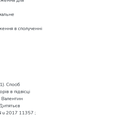
аження для
мальне
ження в сполученні
). Спосiб
iв в пiдвiсцi
в Валентин
, Дитятьєв
N u 2017 11357 ;