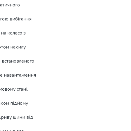
татичного
гою вибігання
на колесо з
утом нахилу
о встановленого
не навантаження
ковому стані.
яхом підйому
ідриву шини від