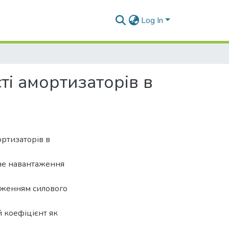
Log In
тi амортизаторiв в
ортизаторів в
ьне навантаження
удженням силового
й коефіцієнт як