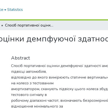
ce
Statistics
Спосiб портативної оцiнки демпфуючої здатностi амортизаторiв в пiдвiсцi автомобiлiв
оцiнки демпфуючої здатнос
Abstract
Спосіб портативної оцінки демпфуючої здатності ам
підвісці автомобіля,
відповідно до якого вимірюють статичне вертикал
на колесо з тестованим
амортизатором, сканують підвіску цього колеса зб
тестового сигналу в
робочому діапазоні частот, визначають безрозмірни
відношення мінімального за