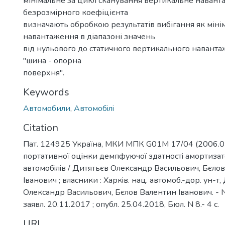
мінімальне за цикл сканування вертикальне навант
безрозмірного коефіцієнта
визначають обробкою результатів вибігання як міні
навантаження в діапазоні значень
від нульового до статичного вертикального наванта
"шина - опорна
поверхня".
Keywords
Автомобили
,
Автомобiлi
Citation
Пат. 124925 Україна, МКИ МПК G01М 17/04 (2006.01
портативної оцiнки демпфуючої здатностi амортизатор
автомобiлiв / Дитятьєв Олександр Васильович, Бєло
Iванович ; власники : Харкiв. нац. автомоб.-дор. ун-т
Олександр Васильович, Бєлов Валентин Iванович. - 
заявл. 20.11.2017 ; опубл. 25.04.2018, Бюл. N 8.- 4 с.
URI