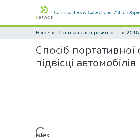
Communities & Collections
All of DSpa
Home
Патенти та авторські свідоцтва
2018
Спосiб портативної 
пiдвiсцi автомобiлiв
Loading...
Files