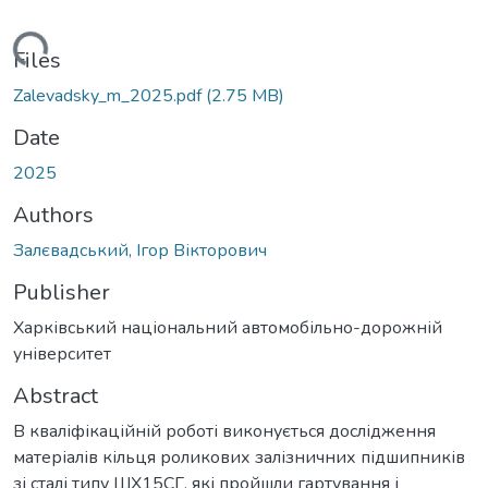
oading...
Files
Zalevadsky_m_2025.pdf
(2.75 MB)
Date
2025
Authors
Залєвадський, Ігор Вікторович
Publisher
Харківський національний автомобільно-дорожній
університет
Abstract
В кваліфікаційній роботі виконується дослідження
матеріалів кільця роликових залізничних підшипників
зі сталі типу ШХ15СГ, які пройшли гартування і