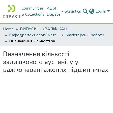
Communities
All of
Statistics
Log In
& Collections
DSpace
Home
ВИПУСКНІ КВАЛІФІКАЦІЙНІ РОБОТИ
Кафедра технології металів та матеріалознавства
Магістерські роботи
Визначення кількості залишкового аустеніту у важконавантажених підшипниках
Визначення кількості
залишкового аустеніту у
важконавантажених підшипниках