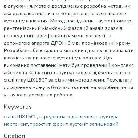
відпускання. Метою досліджень є розробка методики,
яка дозволяє визначати концентрацію залишкового
аустеніту в кільцях. Метод досліджень – аустенітометр,
рентгенівський кількісний фазовий аналіз зразків,
проведений за дифрактограмами, які зняті за
допомогою апарата ДРОН-3 у випромінюванні хрому.
Розроблена безеталонна методика дозволяє визначати
кількість залишкового аустеніту в зразках. Для
виконання поставленої мети був проведений комплекс
якісних та кількісних структурних досліджень зразків
сталі типу ШХ15СГ за різними методиками. Результати
досліджень можуть бути застосовані на виробництві та
у науково-дослідних роботах.
Keywords
сталь ШХ15СГ
,
гартування
,
відпалення
,
структура
,
мартенсит
,
троостит
,
ферит
,
аустеніт залишковий
Citation