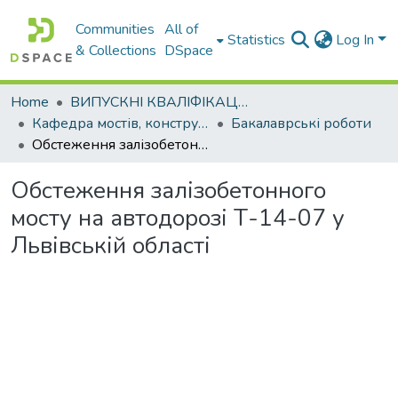
Communities
All of
Statistics
Log In
& Collections
DSpace
Home
ВИПУСКНІ КВАЛІФІКАЦІЙНІ РОБОТИ
Кафедра мостів, конструкцій та будівельної механіки
Бакалаврські роботи
Обстеження залізобетонного мосту на автодорозі Т-14-07 у Львівській області
Обстеження залізобетонного
мосту на автодорозі Т-14-07 у
Львівській області