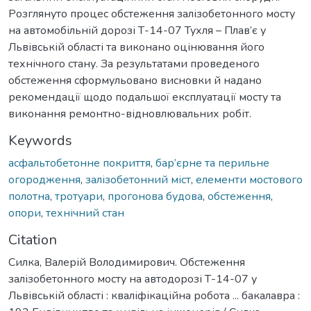
Розглянуто процес обстеження залізобетонного мосту
на автомобільній дорозі Т-14-07 Тухля – Плав’є у
Львівській області та виконано оцінювання його
технічного стану. За результатами проведеного
обстеження сформульовано висновки й надано
рекомендації щодо подальшої експлуатації мосту та
виконання ремонтно-відновлювальних робіт.
Keywords
асфальтобетонне покриття
,
бар’єрне та перильне
огородження
,
залізобетонний міст
,
елементи мостового
полотна
,
тротуари
,
прогонова будова
,
обстеження
,
опори
,
технічний стан
Citation
Силка, Валерій Володимирович. Обстеження
залізобетонного мосту на автодорозі Т-14-07 у
Львівській області : кваліфікаційна робота ... бакалавра :