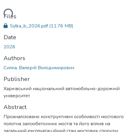
ding...
Files
Sylka_b_2026.pdf
(11.76 MB)
Date
2026
Authors
Силка, Валерій Володимирович
Publisher
Харківський національний автомобільно-дорожній
університет
Abstract
Проаналізовано конструктивні особливості мостового
полотна залізобетонних мостів та його вплив на
загальний експлуатаційний стан мостових споруди.