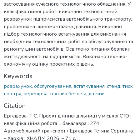
застосування сучасного технологічного обладнання. У
кваліфікаційної роботі виконано технологічний
розрахунок підприємства автомобільного транспорту,
пропонована шиномонтажна дільниця. Виконано
підбор технологічного встаткування для виконання
необхідних технологічних робіт по обслуговуванню та
ремонту шин автомобілів. Освітлено питання безпеки
життєдіяльності на підприємстві. Виконано техніко-
економічну оцінку проектних рішень.
Keywords
розрахунок
,
обслуговування
,
встаткування
,
стенд
,
тиск
повітря
,
перевірка
,
техніка безпекі
,
датчик
Citation
Ергашева, Т. С. Проект шинної дільниці у міської СТО :
кваліфікаційна робота ... бакалавра : 274
Автомобільний транспорт / Ергашева Тетяна Сергіївна.
– Харків : ХНАДУ, 2026. – 71 с.