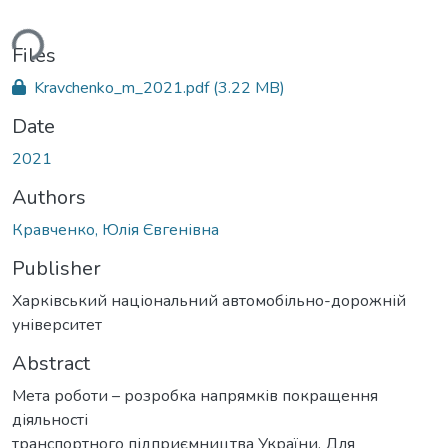
ding...
Files
Kravchenko_m_2021.pdf
(3.22 MB)
Date
2021
Authors
Кравченко, Юлія Євгенівна
Publisher
Харківський національний автомобільно-дорожній
університет
Abstract
Мета роботи – розробка напрямків покращення
діяльності
транспортного підприємництва України. Для