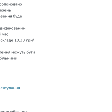
пропоновано
везень
езення буде
одифікованим
 час
складе 19,33 грн/
ження можуть бути
обільними
оектування
 автомобільних