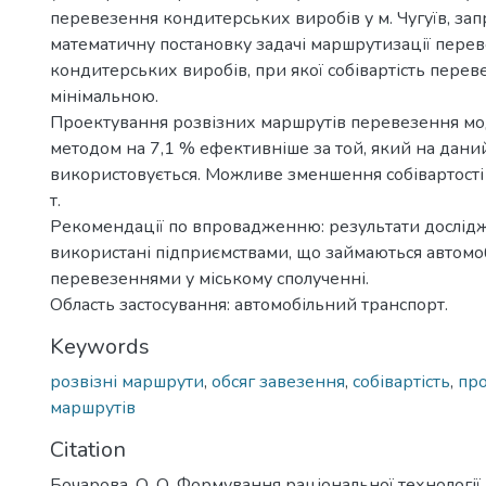
перевезення кондитерських виробів у м. Чугуїв, за
математичну постановку задачі маршрутизації пере
кондитерських виробів, при якої собівартість перев
мінімальною.
Проектування розвізних маршрутів перевезення м
методом на 7,1 % ефективніше за той, який на даний
використовується. Можливе зменшення собівартості 
т.
Рекомендації по впровадженню: результати дослід
використані підприємствами, що займаються автом
перевезеннями у міському сполученні.
Область застосування: автомобільний транспорт.
Keywords
розвізні маршрути
,
обсяг завезення
,
собівартість
,
пр
маршрутів
Citation
Бочарова, О. О. Формування раціональної технології