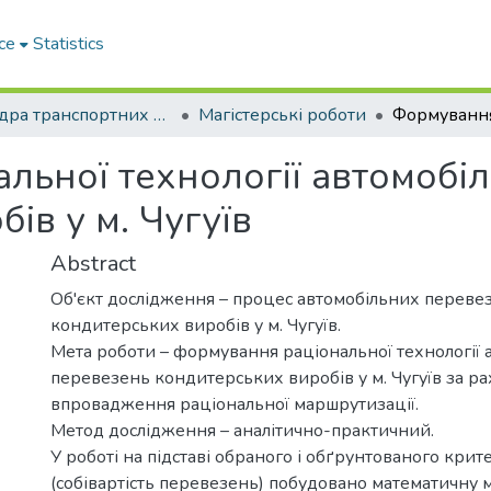
ce
Statistics
Кафедра транспортних технологій
Магістерські роботи
льної технології автомобі
ів у м. Чугуїв
Abstract
Об'єкт дослідження – процес автомобільних переве
кондитерських виробів у м. Чугуїв.
Мета роботи – формування раціональної технології 
перевезень кондитерських виробів у м. Чугуїв за р
впровадження раціональної маршрутизації.
Метод дослідження – аналітично-практичний.
У роботі на підставі обраного і обґрунтованого кри
(собівартість перевезень) побудовано математичну