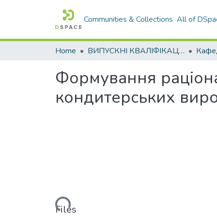
Communities & Collections
All of DSpa
Home
ВИПУСКНІ КВАЛІФІКАЦІЙНІ РОБОТИ
Формування раціона
кондитерських вироб
Loading...
Files