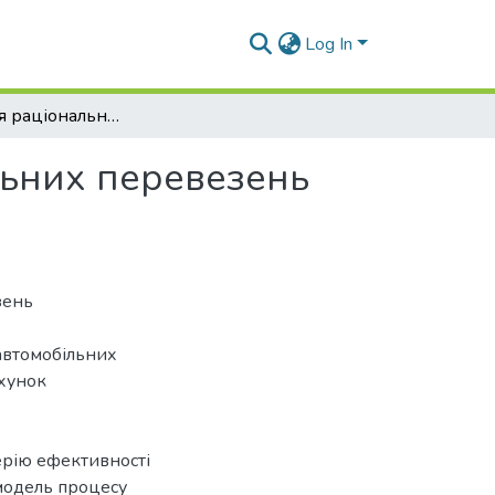
Log In
Формування раціональної технології автомобільних перевезень кондитерських виробів у м. Чугуїв
льних перевезень
зень
автомобільних
ахунок
терію ефективності
 модель процесу