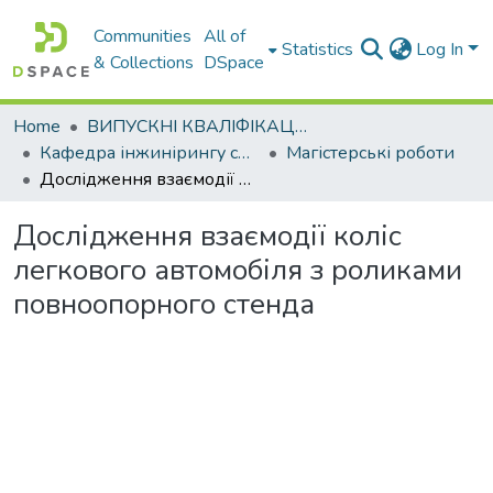
Communities
All of
Statistics
Log In
& Collections
DSpace
Home
ВИПУСКНІ КВАЛІФІКАЦІЙНІ РОБОТИ
Кафедра інжинірингу систем автомобільного транспорту
Магістерські роботи
Дослідження взаємодії коліс легкового автомобіля з роликами повноопорного стенда
Дослідження взаємодії коліс
легкового автомобіля з роликами
повноопорного стенда