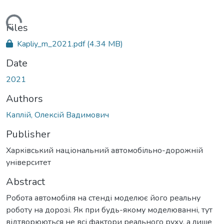
Loading...
Files
Kapliy_m_2021.pdf
(4.34 MB)
Date
2021
Authors
Каплій, Олексій Вадимович
Publisher
Харківський національний автомобільно-дорожній
університет
Abstract
Робота автомобіля на стенді моделює його реальну
роботу на дорозі. Як при будь-якому моделюванні, тут
відтворюються не всі фактори реального руху, а лише