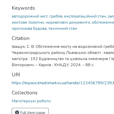
Keywords
автодорожній міст
,
гребля
,
експлуатаційний стан
,
за
мостове полотно
,
нормативні документи
,
обстеженн
прогонова будова
,
технічний стан
Citation
Іващук, С. В. Обстеження мосту на водозливній греблі
Червоноградського району Львівської області : кваліф
магістра : 192 Будівництво та цивільна інженерія / 
Вікторович. – Харків : ХНАДУ, 2024. – 88 с.
URI
https://dspace.khadi.kharkov.ua/handle/123456789/238
Collections
Магістерські роботи
Full item page