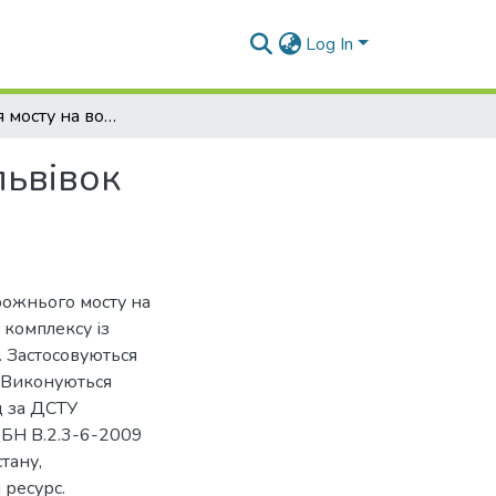
Log In
Обстеження мосту на водозливній греблі у с. Ульвівок Червоноградського району Львівської області
львівок
рожнього мосту на
 комплексу із
. Застосовуються
. Виконуються
д за ДСТУ
ДБН В.2.3-6-2009
тану,
 ресурс.