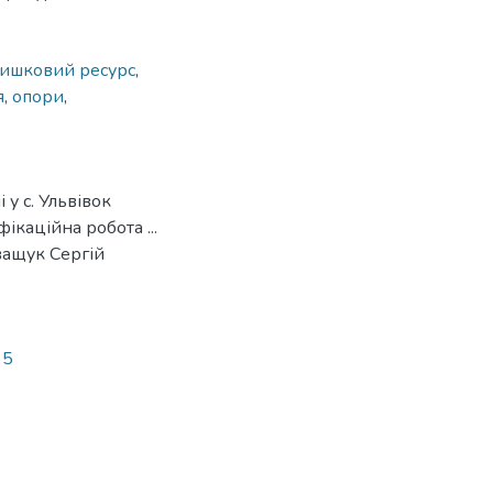
лишковий ресурс
,
я
,
опори
,
 у с. Ульвівок
ікаційна робота ...
Іващук Сергій
35