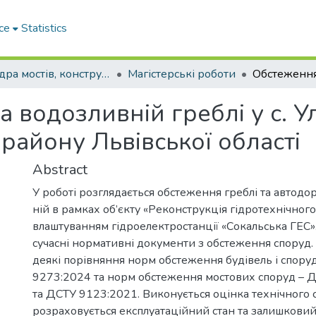
ce
Statistics
Кафедра мостів, конструкцій та будівельної механіки
Магістерські роботи
 водозливній греблі у с. У
району Львівської області
Abstract
У роботі розглядається обстеження греблі та автодо
ній в рамках об’єкту «Реконструкція гідротехнічного
влаштуванням гідроелектростанції «Сокальська ГЕС»
сучасні нормативні документи з обстеження споруд
деякі порівняння норм обстеження будівель і спору
9273:2024 та норм обстеження мостових споруд – 
та ДСТУ 9123:2021. Виконується оцінка технічного с
розраховується експлуатаційний стан та залишковий