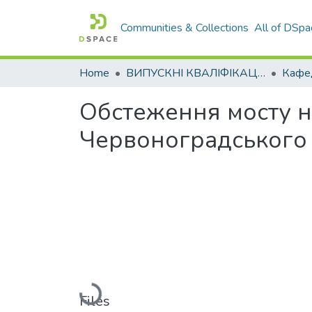
Communities & Collections
All of DSpa
Home
ВИПУСКНІ КВАЛІФІКАЦІЙНІ РОБОТИ
Обстеження мосту на
Червоноградського 
Loading...
Files